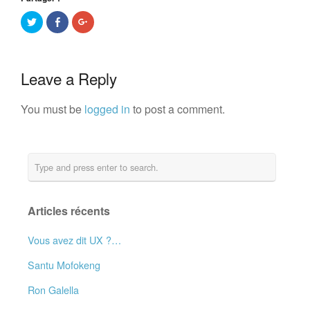
Partager
Partager
Cliquez
sur
sur
pour
Twitter(ouvre
Facebook(ouvre
partager
dans
dans
sur
une
une
Google+
nouvelle
nouvelle
(ouvre
fenêtre)
fenêtre)
dans
Leave a Reply
une
nouvelle
fenêtre)
You must be
logged in
to post a comment.
Articles récents
Vous avez dit UX ?…
Santu Mofokeng
Ron Galella