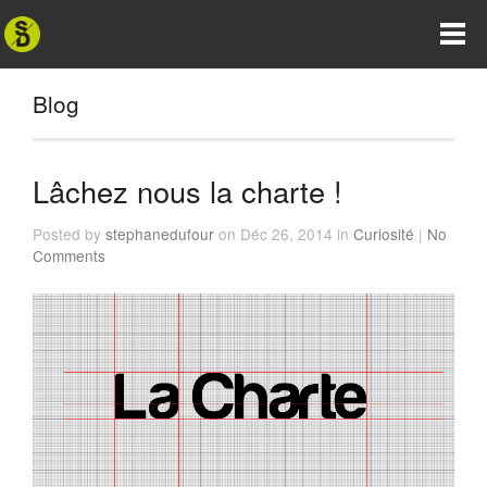
Blog
Lâchez nous la charte !
Posted by
stephanedufour
on Déc 26, 2014 in
Curiosité
|
No
Comments