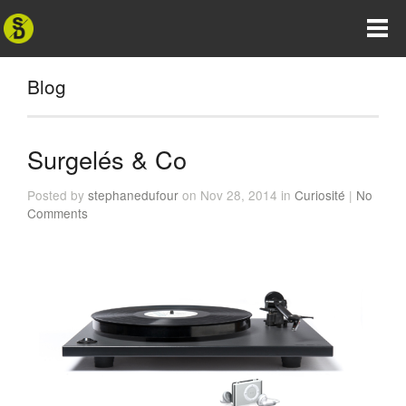
Blog
Surgelés & Co
Posted by
stephanedufour
on Nov 28, 2014 in
Curiosité
|
No
Comments