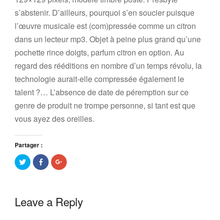
s’abstenir. D’ailleurs, pourquoi s’en soucier puisque
l’œuvre musicale est (com)pressée comme un citron
dans un lecteur mp3. Objet à peine plus grand qu’une
pochette rince doigts, parfum citron en option. Au
regard des rééditions en nombre d’un temps révolu, la
technologie aurait-elle compressée également le
talent ?… L’absence de date de péremption sur ce
genre de produit ne trompe personne, si tant est que
vous ayez des oreilles.
Partager :
Partager
Partager
Cliquez
sur
sur
pour
Twitter(ouvre
Facebook(ouvre
partager
dans
dans
sur
une
une
Google+
nouvelle
nouvelle
(ouvre
fenêtre)
fenêtre)
dans
Leave a Reply
une
nouvelle
fenêtre)